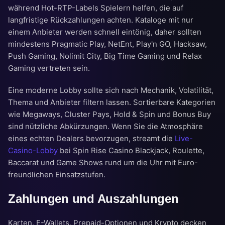
während Hot-RTP-Labels Spielern helfen, die auf
langfristige Rückzahlungen achten. Kataloge mit nur
einem Anbieter werden schnell eintönig, daher sollten
mindestens Pragmatic Play, NetEnt, Play'n GO, Hacksaw,
Push Gaming, Nolimit City, Big Time Gaming und Relax
Gaming vertreten sein.
Eine moderne Lobby sollte sich nach Mechanik, Volatilität,
Thema und Anbieter filtern lassen. Sortierbare Kategorien
wie Megaways, Cluster Pays, Hold & Spin und Bonus Buy
sind nützliche Abkürzungen. Wenn Sie die Atmosphäre
eines echten Dealers bevorzugen, streamt die
Live-
Casino-Lobby
bei Spin Rise Casino Blackjack, Roulette,
Baccarat und Game Shows rund um die Uhr mit Euro-
freundlichen Einsatzstufen.
Zahlungen und Auszahlungen
Karten, E-Wallets, Prepaid-Optionen und Krypto decken