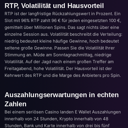
RTP, Volatilität und Hausvorteil
RTP ist der langfristige Rückzahlungswert in Prozent. Ein
Slot mit 96% RTP zahlt 96 € für jeden eingesetzten 100 €,
gemittelt über Millionen Spins. Das sagt nichts über eine
einzelne Session aus. Volatilität beschreibt die Verteilung:
niedrig bedeutet kleine häufige Gewinne, hoch bedeutet
seltene große Gewinne. Passen Sie die Volatilität Ihrer
Stimmung an. Müde am Sonntagnachmittag, niedrige
Volatilität. Auf der Jagd nach einem großen Treffer am
Freitagabend, hohe Volatilität. Der Hausvorteil ist der
Kehrwert des RTP und die Marge des Anbieters pro Spin.
Auszahlungserwartungen in echten
Zahlen
Bei einem seriösen Casino landen E Wallet Auszahlungen
innerhalb von 24 Stunden, Krypto innerhalb von 48
Stunden, Bank und Karte innerhalb von drei bis fünf