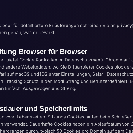
 oder für detailliertere Erläuterungen schreiben Sie an priva
ren genau, was er bewirkt.
ltung Browser für Browser
r bietet Cookie Kontrollen im Datenschutzmenü. Chrome auf d
nd andere Websitedaten, wo Sie Drittanbieter Cookies blockier
ari auf macOS und iOS unter Einstellungen, Safari, Datenschutz
n Tracking Schutz in den Modi Streng und Benutzerdefiniert. 
fen Einfach, Ausgewogen und Streng.
sdauer und Speicherlimits
on zwei Lebenszeiten. Sitzungs Cookies laufen beim Schließen
en verwendet. Dauerhafte Cookies haben ein Ablaufdatum von 2
hergrenzen durch, typisch 50 Cookies pro Domain auf dem Des