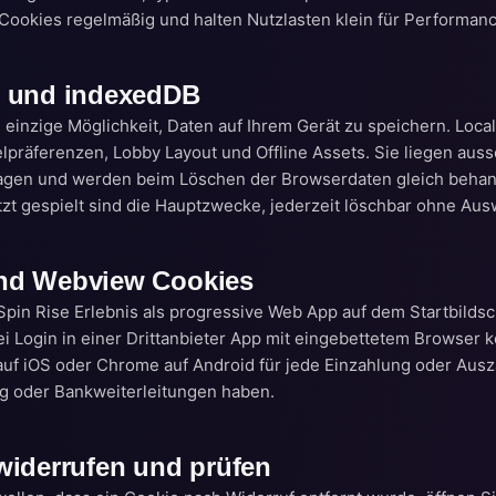
n Cookies regelmäßig und halten Nutzlasten klein für Performanc
e und indexedDB
e einzige Möglichkeit, Daten auf Ihrem Gerät zu speichern. Loc
präferenzen, Lobby Layout und Offline Assets. Sie liegen aussc
agen und werden beim Löschen der Browserdaten gleich behande
zt gespielt sind die Hauptzwecke, jederzeit löschbar ohne Au
nd Webview Cookies
pin Rise Erlebnis als progressive Web App auf dem Startbilds
i Login in einer Drittanbieter App mit eingebettetem Browser k
auf iOS oder Chrome auf Android für jede Einzahlung oder Aus
g oder Bankweiterleitungen haben.
widerrufen und prüfen