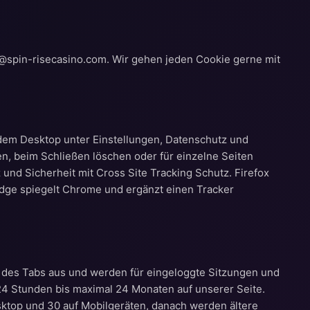
cy@spin-risecasino.com. Wir gehen jeden Cookie gerne mit
em Desktop unter Einstellungen, Datenschutz und
en, beim Schließen löschen oder für einzelne Seiten
 und Sicherheit mit Cross Site Tracking Schutz. Firefox
Edge spiegelt Chrome und ergänzt einen Tracker
 des Tabs aus und werden für eingeloggte Sitzungen und
4 Stunden bis maximal 24 Monaten auf unserer Seite.
ktop und 30 auf Mobilgeräten, danach werden ältere