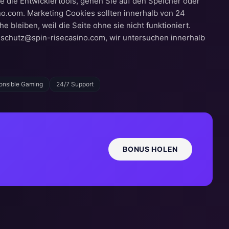
e die Entwicklertools, gehen Sie auf den Speicher oder
o.com. Marketing Cookies sollten innerhalb von 24
bleiben, weil die Seite ohne sie nicht funktioniert.
tenschutz@spin-risecasino.com, wir untersuchen innerhalb
onsible Gaming
24/7 Support
e
BONUS HOLEN