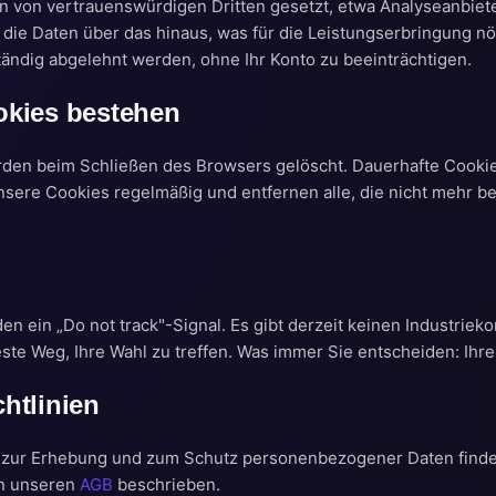
 von vertrauenswürdigen Dritten gesetzt, etwa Analyseanbieter
ie Daten über das hinaus, was für die Leistungserbringung nöt
ändig abgelehnt werden, ohne Ihr Konto zu beeinträchtigen.
okies bestehen
en beim Schließen des Browsers gelöscht. Dauerhafte Cookies 
nsere Cookies regelmäßig und entfernen alle, die nicht mehr b
 ein „Do not track"-Signal. Es gibt derzeit keinen Industriekon
te Weg, Ihre Wahl zu treffen. Was immer Sie entscheiden: Ihre W
htlinien
zur Erhebung und zum Schutz personenbezogener Daten finde
in unseren
AGB
beschrieben.