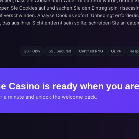
ollen, dass ein Cookie nach Widerruf entfernt wurde, öffnen Si
pen Sie Cookies auf und suchen Sie den Eintrag spin-risecasin
 verschwinden. Analyse Cookies sofort. Unbedingt erforderliche 
, das aus Ihrer Sicht entfernt sein sollte, schreiben Sie an da
20+ Only
SSL Secured
Certified RNG
GDPR
Resp
se Casino is ready when you ar
er a minute and unlock the welcome pack.