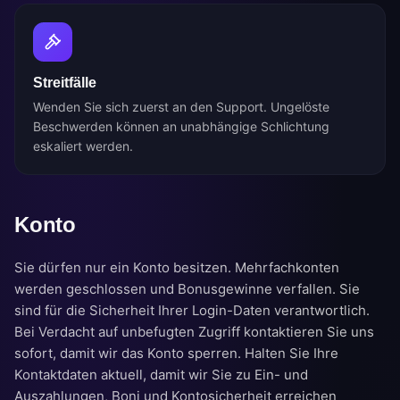
Streitfälle
Wenden Sie sich zuerst an den Support. Ungelöste
Beschwerden können an unabhängige Schlichtung
eskaliert werden.
Konto
Sie dürfen nur ein Konto besitzen. Mehrfachkonten
werden geschlossen und Bonusgewinne verfallen. Sie
sind für die Sicherheit Ihrer Login-Daten verantwortlich.
Bei Verdacht auf unbefugten Zugriff kontaktieren Sie uns
sofort, damit wir das Konto sperren. Halten Sie Ihre
Kontaktdaten aktuell, damit wir Sie zu Ein- und
Auszahlungen, Boni und Kontosicherheit erreichen