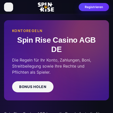
Registrieren
KONTOREGELN
Spin Rise Casino AGB
DE
Die Regeln für Ihr Konto, Zahlungen, Boni,
Streitbeilegung sowie Ihre Rechte und
Pflichten als Spieler.
BONUS HOLEN