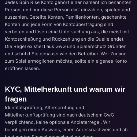
Jedes Spin Rise Konto gehört einer namentlich benannten
Person, und nur diese Person darf einzahlen, spielen und
auszahlen. Geteilte Konten, Familienkonten, geschenkte
Konten und jede Form von Kontoübertragung sind
verboten und lösen eine Untersuchung aus, die meist mit
Kontoschließung und Rückzahlung an die Quelle endet.
Die Regel existiert aus GwG und Spielerschutz Gründen
und schützt Sie genauso wie den Betreiber. Wer Zugang
zum Spiel ermöglichen möchte, sollte ein eigenes Konto
eröffnen lassen.
KYC, Mittelherkunft und warum wir
fragen
Identitätsprüfung, Altersprüfung und
Mittelherkunftsprüfung sind nach deutschem GwG
verpflichtend, keine optionale Anbieterregel. Wir
benötigen einen Ausweis, einen Adressnachweis und ab
bestimmten Einzahlungsschwellen einen