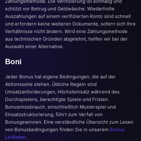
Zahlungsmethode. Die Verifizierung ist einmalig und
schützt vor Betrug und Geldwäsche. Wiederholte
Auszahlungen auf einem verifizierten Konto sind schnell
und erfordern keine weiteren Dokumente, sofern sich Ihre
Verhältnisse nicht ändern. Wird eine Zahlungsmethode
aus technischen Gründen abgelehnt, helfen wir bei der
Auswahl einer Alternative.
Boni
Jeder Bonus hat eigene Bedingungen, die auf der
Aktionsseite stehen. Übliche Regeln sind
Umsatzanforderungen, Höchsteinsatz während des
Durchspielens, berechtigte Spiele und Fristen.
Bonusmissbrauch, einschließlich Musterspiel und
Einsatzstrukturierung, führt zum Verfall von
Bonusgewinnen. Eine verständliche Übersicht zum Lesen
von Bonusbedingungen finden Sie in unserem
Bonus-
Leitfaden
.