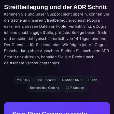
Streitbeilegung und der ADR Schritt
Kommen Sie und unser Support nicht überein, können Sie
die Sache an unseren Streitbeilegungsdienst eCogra
eskalieren, dessen Daten im Footer verlinkt sind. eCogra
ist eine unabhängige Stelle, prüft die Belege beider Seiten
und entscheidet typisch innerhalb von 14 Tagen bindend.
Der Dienst ist für Sie kostenlos. Wir folgen jeder eCogra
Entscheidung ohne Ausnahme. Bleiben Sie nach dem ADR
Schritt unzufrieden, behalten Sie alle Rechte nach
deutschem Verbraucherschutz.
20+ Only
SSL Secured
Certified RNG
GDPR
Responsible Gaming
24/7 Support
Spin Rise Casino is ready