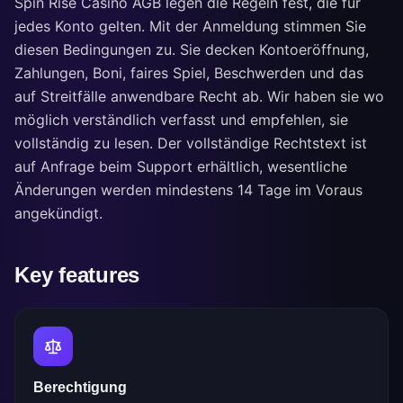
Spin Rise Casino AGB legen die Regeln fest, die für
jedes Konto gelten. Mit der Anmeldung stimmen Sie
diesen Bedingungen zu. Sie decken Kontoeröffnung,
Zahlungen, Boni, faires Spiel, Beschwerden und das
auf Streitfälle anwendbare Recht ab. Wir haben sie wo
möglich verständlich verfasst und empfehlen, sie
vollständig zu lesen. Der vollständige Rechtstext ist
auf Anfrage beim Support erhältlich, wesentliche
Änderungen werden mindestens 14 Tage im Voraus
angekündigt.
Key features
Berechtigung